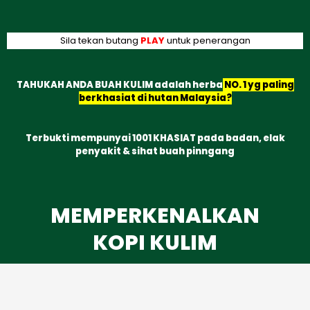
Sila tekan butang
PLAY
untuk penerangan
TAHUKAH ANDA BUAH KULIM adalah herba
NO. 1 yg paling
berkhasiat di hutan Malaysia?
Terbukti mempunyai 1001 KHASIAT pada badan, elak
penyakit & sihat buah pinngang
MEMPERKENALKAN
KOPI KULIM