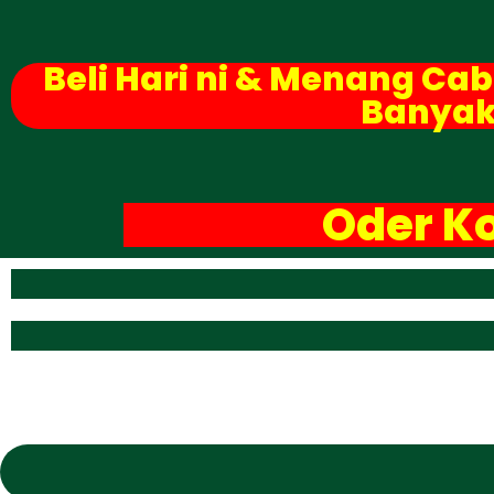
Beli Hari ni & Menang C
Banyak
Oder Ko