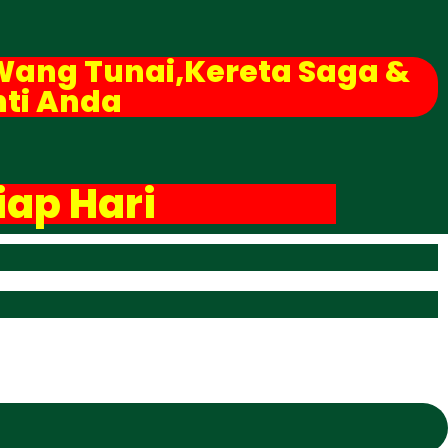
Wang Tunai,Kereta Saga &
ti Anda
iap Hari