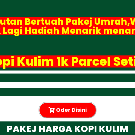
abutan Bertuah Pakej Umrah,
 Lagi Hadiah Menarik menan
pi Kulim 1k Parcel Set
Oder Disini
PAKEJ HARGA KOPI KULIM